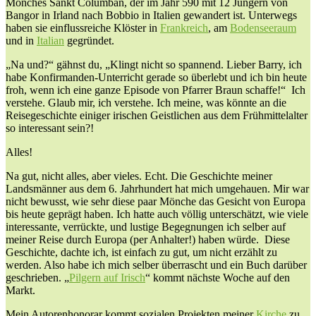
Mönches Sankt Columban, der im Jahr 590 mit 12 Jüngern von
Bangor in Irland nach Bobbio in Italien gewandert ist. Unterwegs
haben sie einflussreiche Klöster in
Frankreich
, am
Bodenseeraum
und in
Italian
gegründet.
„Na und?“ gähnst du, „Klingt nicht so spannend. Lieber Barry, ich
habe Konfirmanden-Unterricht gerade so überlebt und ich bin heute
froh, wenn ich eine ganze Episode von Pfarrer Braun schaffe!“ Ich
verstehe. Glaub mir, ich verstehe. Ich meine, was könnte an die
Reisegeschichte einiger irischen Geistlichen aus dem Frühmittelalter
so interessant sein?!
Alles!
Na gut, nicht alles, aber vieles. Echt. Die Geschichte meiner
Landsmänner aus dem 6. Jahrhundert hat mich umgehauen. Mir war
nicht bewusst, wie sehr diese paar Mönche das Gesicht von Europa
bis heute geprägt haben. Ich hatte auch völlig unterschätzt, wie viele
interessante, verrückte, und lustige Begegnungen ich selber auf
meiner Reise durch Europa (per Anhalter!) haben würde. Diese
Geschichte, dachte ich, ist einfach zu gut, um nicht erzählt zu
werden. Also habe ich mich selber überrascht und ein Buch darüber
geschrieben. „
Pilgern auf Irisch
“ kommt nächste Woche auf den
Markt.
Mein Autorenhonorar kommt sozialen Projekten meiner
Kirche
zu