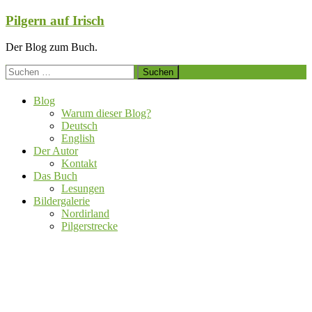
Zum
Pilgern auf Irisch
Inhalt
springen
Der Blog zum Buch.
Suchen
nach:
Blog
Warum dieser Blog?
Deutsch
English
Der Autor
Kontakt
Das Buch
Lesungen
Bildergalerie
Nordirland
Pilgerstrecke