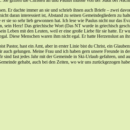
. Sie griffen die Christen an und Paulus musste von der Stadt bei Nach
ossen. Er dachte immer an sie und schrieb ihnen auch Briefe – zwei dav
cht daran interessiert ist, Abstand zu seinen Gemeindegliedern zu halte
wie er sie so sehr lieb gewonnen hat. Ich lese wie Paulus nicht nur das
en, sein Herz! Das griechische Wort (Das NT wurde in griechisch geschr
ein Leben mit den Leuten, weil er eine große Liebe für sie hatte. Er w
t egal. Diese Menschen waren ihm nicht egal. Er hatte Herzenslust an ih
ist Pastor, hast ein Amt, aber in erster Linie bist du Christ, ein Glaub
r auch gelungen. Meine Frau und ich haben gern unsere Freunde in der
ir sind fast jedes Jahr mit der Gemeinde in Ski-Urlaub gefahren, und
emeinde gehabt, auch bei den Zeiten, wo wir uns zurückgezogen haben,