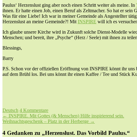
Paulus‘ Herzenslust ging aber noch einen Schritt weiter als meine. In
ihnen. Er hatte einen Job, einen Beruf als Zeltmacher. So hat er sein
Was für eine Liebe! Ich war in meiner Gemeinde als Angestellter täti
Herzenslust an meine Gemeinde?! Mit
INSPIRE
will ich es versuche
Ich glaube unsere Kirche wird in Zukunft solche Dienst-Modelle wiede
Menschen; und bereit, ihre „Psyche“ (Herz / Seele) mit ihnen zu teilen.
Blessings,
Barry
P.S. Schon vor der offiziellen Eröffnung von INSPIRE könnt ihr un
auf dem Brühl los. Bei uns könnt ihr einen Kaffee / Tee und Stück K
Deutsch
4 Kommentare
Beitragsnavigation
←
INSPIRE. Mit Gottes (& Menschen) Hilfe inspirierend sein.
Weihnachtsgeschenk – Platz in der Herberge
→
4 Gedanken zu „
Herzenslust. Das Vorbild Paulus.
“