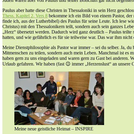
Juden waren aber von Paulus und seiner Botschaft gar nicht begeistert
Paulus aber hatte diese Christen in Thessaloniki in sein Herz geschl
Thess. Kapitel 2, Vers 8
bekomme ich ein Bild von einem Pastor, der ni
finde ich, aus der Lutherbibel) des Paulus für seine Leute. Ich lese 
Christus) mit den Thessalonikern teilt, sondern auch sein ganzes Leb
„Herz“ übersetzt werden. Dadurch wird ganz deutlich – Paulus teilte s
hatten, und wie gefährlich es für sie teilweise war. Das war ihm nich
Meine Dienstphilosophie als Pastor war immer – sei du selber. Ja, du b
Mitmenschen zu teilen, sondern auch mein Leben. Manchmal ist es mi
haben gern zu uns eingeladen und waren gern zu Gast bei anderen. W
Urlaub gefahren. Wir haben (fast 😉 immer „Herzenslust“ an unsere G
Meine neue geistliche Heimat – INSPIRE