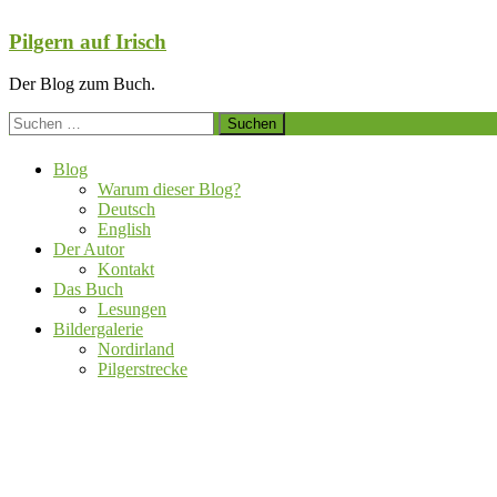
Zum
Inhalt
Pilgern auf Irisch
springen
Der Blog zum Buch.
Suchen
nach:
Blog
Warum dieser Blog?
Deutsch
English
Der Autor
Kontakt
Das Buch
Lesungen
Bildergalerie
Nordirland
Pilgerstrecke