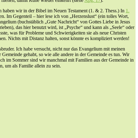
t fliehen, damit Ruhe wieder einkehrt (siehe
Apg. 17
).
on haben wir in der Bibel im Neuen Testament (1. & 2. Thess.) In
1.
n. Im Gegenteil – hier lese ich von „Herzenslust“ (ein tolles Wort,
 Evangelium (buchstäblich „Gute Nachricht“ von Gottes Liebe in Jesus
ieben), das hier benutzt wird, ist „Psyche“ und kann als „Seele“ oder
usste, was für Probleme und Schwierigkeiten sie als neue Christen
nen. Nichts mit Distanz halten, sonst könnte es kompliziert werden!
ensbruder. Ich habe versucht, nicht nur das Evangelium mit meinen
 Gemeinde gehabt, so wie alle andere in der Gemeinde es tun. Wir
 auch im Sommer sind wir manchmal mit Familien aus der Gemeinde in
 um als Familie allein zu sein.