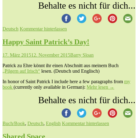
Behalte es nicht für dich...
Deutsch
Kommentar hinterlassen
Happy Saint Patrick’s Day!
17. März 2015
12. November 2015
Barry Sloan
Patrick zu Ehre könnt ihr einen Abschnitt aus meinem Buch
„Pilgern auf Irisch“
lesen. (Deutsch und Englisch)
In honor of Saint Patrick I include here a few paragraphs from
my
book
(currently only available in German):
Mehr lesen
→
Behalte es nicht für dich...
Buch/Book
,
Deutsch
,
English
Kommentar hinterlassen
Shared Space