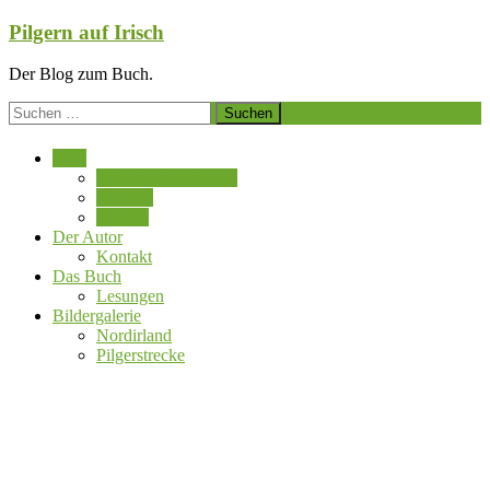
Zum
Pilgern auf Irisch
Inhalt
springen
Der Blog zum Buch.
Suchen
nach:
Blog
Warum dieser Blog?
Deutsch
English
Der Autor
Kontakt
Das Buch
Lesungen
Bildergalerie
Nordirland
Pilgerstrecke