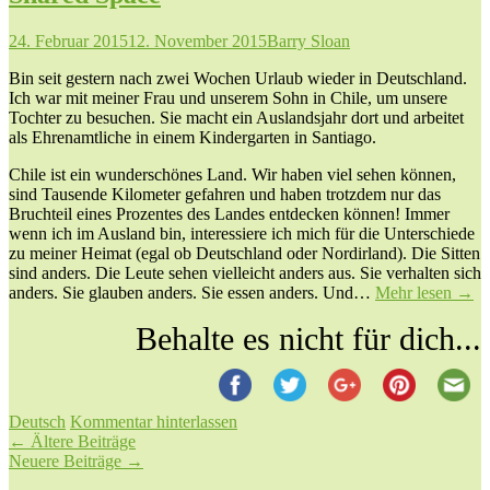
24. Februar 2015
12. November 2015
Barry Sloan
Bin seit gestern nach zwei Wochen Urlaub wieder in Deutschland.
Ich war mit meiner Frau und unserem Sohn in Chile, um unsere
Tochter zu besuchen. Sie macht ein Auslandsjahr dort und arbeitet
als Ehrenamtliche in einem Kindergarten in Santiago.
Chile ist ein wunderschönes Land. Wir haben viel sehen können,
sind Tausende Kilometer gefahren und haben trotzdem nur das
Bruchteil eines Prozentes des Landes entdecken können! Immer
wenn ich im Ausland bin, interessiere ich mich für die Unterschiede
zu meiner Heimat (egal ob Deutschland oder Nordirland). Die Sitten
sind anders. Die Leute sehen vielleicht anders aus. Sie verhalten sich
anders. Sie glauben anders. Sie essen anders. Und…
Mehr lesen
→
Behalte es nicht für dich...
Deutsch
Kommentar hinterlassen
Beitragsnavigation
←
Ältere Beiträge
Neuere Beiträge
→